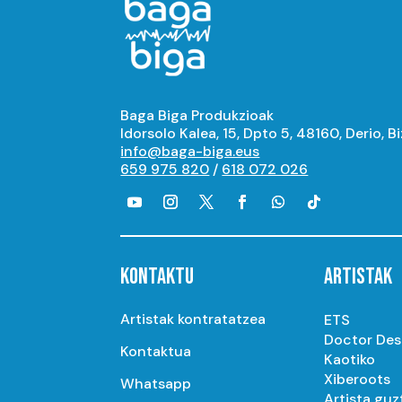
Baga Biga Produkzioak
Idorsolo Kalea, 15, Dpto 5, 48160, Derio, B
info@baga-biga.eus
659 975 820
/
618 072 026
KONTAKTU
ARTISTAK
Artistak kontratatzea
ETS
Doctor De
Kontaktua
Kaotiko
Xiberoots
Whatsapp
Artista guz