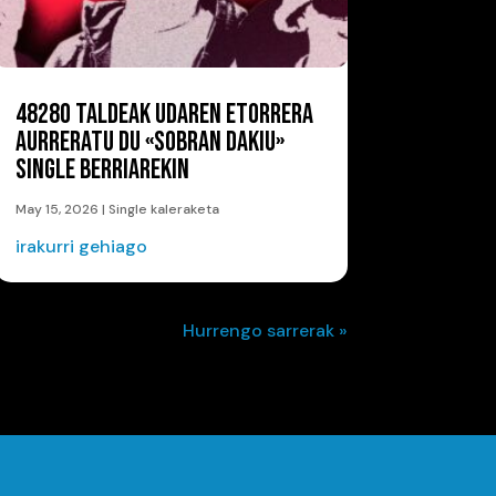
48280 TALDEAK UDAREN ETORRERA
AURRERATU DU «SOBRAN DAKIU»
SINGLE BERRIAREKIN
May 15, 2026
|
Single kaleraketa
irakurri gehiago
Hurrengo sarrerak »