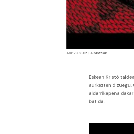
Abr 23, 2015
|
Albisteak
Eskean Kristö talde
aurkezten dizuegu.
aldarrikapena dakart
bat da.