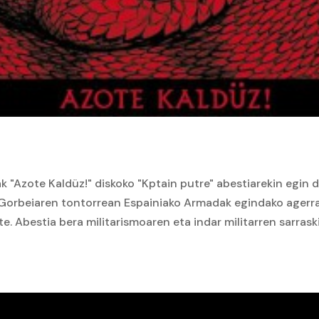
ak "Azote Kaldüz!" diskoko "Kptain putre" abestiarekin egin 
 Gorbeiaren tontorrean Espainiako Armadak egindako agerra
e. Abestia bera militarismoaren eta indar militarren sarras