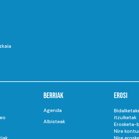
izkaia
BERRIAK
EROSI
Agenda
Bidalketak
seo
itzulketak
Albisteak
Erosketa-b
Nire kontu
tiak
Nire erosk