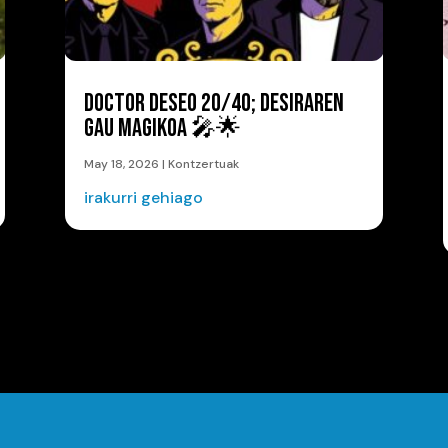
DOCTOR DESEO 20/40; DESIRAREN
GAU MAGIKOA 🎤🌟
May 18, 2026
|
Kontzertuak
irakurri gehiago