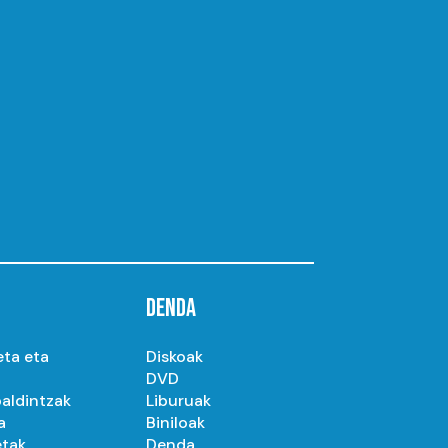
DENDA
eta eta
Diskoak
DVD
aldintzak
Liburuak
a
Biniloak
etak
Denda