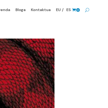
Denda
Bloga
Kontaktua
EU
ES
0
prodk