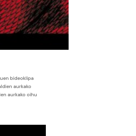
duen bideoklipa
ldien aurkako
kien aurkako oihu