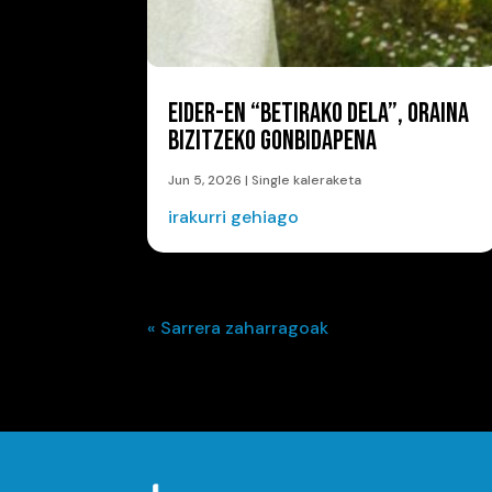
EIDER-EN “BETIRAKO DELA”, ORAINA
BIZITZEKO GONBIDAPENA
Jun 5, 2026
|
Single kaleraketa
irakurri gehiago
« Sarrera zaharragoak